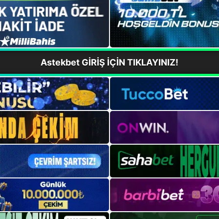
Astekbet GİRİŞ İÇİN TIKLAYINIZ!