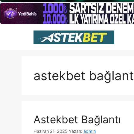
İçeriğe
atla
astekbet bağlant
Astekbet Bağlantı
Haziran 21, 2025
Yazarı:
admin