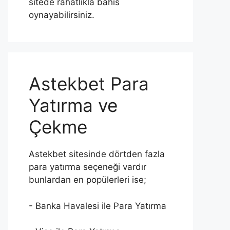
sitede rahatlıkla bahis
oynayabilirsiniz.
Astekbet Para
Yatırma ve
Çekme
Astekbet sitesinde dörtden fazla
para yatırma seçeneği vardır
bunlardan en popülerleri ise;
- Banka Havalesi ile Para Yatırma