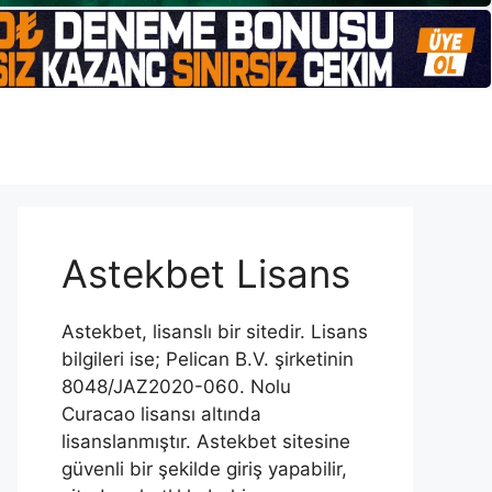
Astekbet Lisans
Astekbet, lisanslı bir sitedir. Lisans
bilgileri ise; Pelican B.V. şirketinin
8048/JAZ2020-060. Nolu
Curacao lisansı altında
lisanslanmıştır. Astekbet sitesine
güvenli bir şekilde giriş yapabilir,