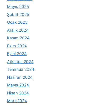
Mayıs 2025
Şubat 2025
Ocak 2025
Aralık 2024
Kasım 2024
Ekim 2024
Eylül 2024
Ağustos 2024
Temmuz 2024
Haziran 2024
Mayıs 2024
Nisan 2024
Mart 2024