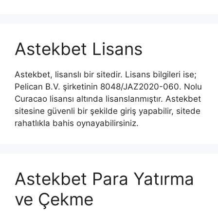
Astekbet Lisans
Astekbet, lisanslı bir sitedir. Lisans bilgileri ise;
Pelican B.V. şirketinin 8048/JAZ2020-060. Nolu
Curacao lisansı altında lisanslanmıştır. Astekbet
sitesine güvenli bir şekilde giriş yapabilir, sitede
rahatlıkla bahis oynayabilirsiniz.
Astekbet Para Yatırma
ve Çekme