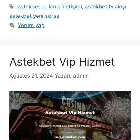
Etiketler
astekbet kullanıcı i̇letişimi
,
astekbet tv akışı
,
astekbet yeni adres
Yorum yap
Astekbet Vip Hizmet
Ağustos 21, 2024
Yazarı:
admin