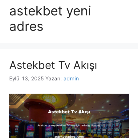
astekbet yeni
adres
Astekbet Tv Akışı
Eylül 13, 2025
Yazarı:
admin