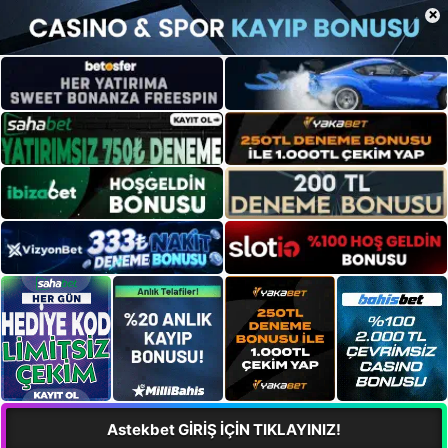
×
Astekbet GİRİŞ İÇİN TIKLAYINIZ!