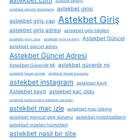
astekbet denetim
astekbet girisi
astekbet etkinlik düzenleme
Astekbet Giriş
astekbet giris yap
astekbet giriş adresi
astekbet giriş bilgileri
Astekbet Güncel
astekbet girişi spor
astekbet giriş ve kayıt
astekbet güncel adres
Astekbet Güncel Adresi
astekbet güvenlir mi
Astekbet Güvenilir Mi
astekbet hesap açmak
astekbet hesap kurulumu
astekbet instagram
astekbet kayit
Astekbet kayıt
astekbet kaç oldu
astekbet kullanıcıların bağlantı sorunları
astekbet maç izle
astekbet maç izleme
astekbet mevcut giriş durumu
astekbet mobil bağlantı
astekbet müşteri hizmetleri
astekbet nasil bir site