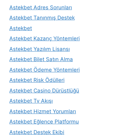
Astekbet Adres Sorunları
Astekbet Tanınmış Destek
Astekbet
Astekbet Kazanç Yöntemleri
Astekbet Yazılım Lisansı
Astekbet Bilet Satın Alma
Astekbet Ödeme Yöntemleri
Astekbet Risk Ödülleri
Astekbet Casino Dürüstlüğü
Astekbet Tv Akışı
Astekbet Hizmet Yorumları
Astekbet Eğlence Platformu
Astekbet Destek Ekibi