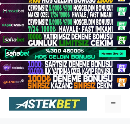
İçeriğe
atla
Menü