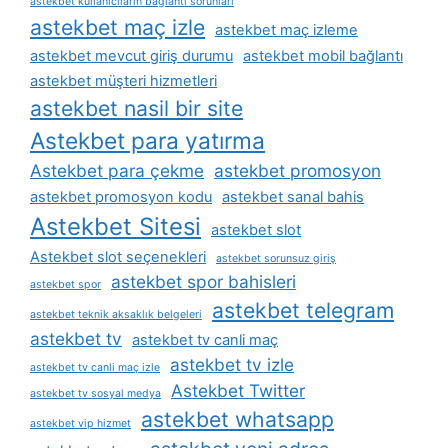
astekbet kullanıcıların bağlantı sorunları
astekbet maç izle
astekbet maç izleme
astekbet mevcut giriş durumu
astekbet mobil bağlantı
astekbet müşteri hizmetleri
astekbet nasil bir site
Astekbet para yatırma
Astekbet para çekme
astekbet promosyon
astekbet promosyon kodu
astekbet sanal bahis
Astekbet Sitesi
astekbet slot
Astekbet slot seçenekleri
astekbet sorunsuz giriş
astekbet spor bahisleri
astekbet spor
astekbet telegram
astekbet teknik aksaklık belgeleri
astekbet tv
astekbet tv canli maç
astekbet tv izle
astekbet tv canli maç izle
Astekbet Twitter
astekbet tv sosyal medya
astekbet whatsapp
astekbet vip hizmet