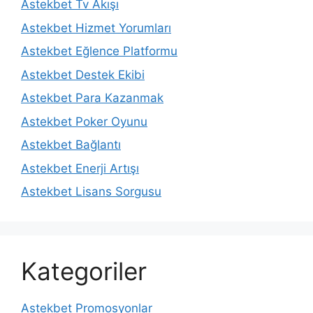
Astekbet Tv Akışı
Astekbet Hizmet Yorumları
Astekbet Eğlence Platformu
Astekbet Destek Ekibi
Astekbet Para Kazanmak
Astekbet Poker Oyunu
Astekbet Bağlantı
Astekbet Enerji Artışı
Astekbet Lisans Sorgusu
Kategoriler
Astekbet Promosyonlar