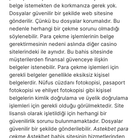
belge istemekten de korkmanıza gerek yok.
Dosyalar güvenilir bir şekilde web sitesine
gönderilir. Çünkü bu dosyalar korumalıdır. Bu
nedenle herhangi bir çekme sorunu olmadığı
söylenebilir. Para çekme işlemlerinin belge
gerektirmesinin nedeni aslında diğer casino
sitelerindeki ile aynıdır. Bu bahis sitesinde
müşterilerden finansal güvenceye ilişkin
belgeler istenebilir. Para çekme işlemleri için
gerekli belgeler genellikle eksiksiz kişisel
belgelerdir. Nüfus cüzdanı fotokopisi, pasaport
fotokopisi ve ehliyet fotokopisi gibi kişisel
belgelerin kimlik doğrulama ve üyelik doğrulama
işlemleri için gerekli olduğu görülmektedir. Site
lisanslı olarak işletildiği için herhangi bir
güvenilirlik sorunu bulunmamaktadır. Dosyalar
güvenilir bir şekilde gönderilebilir.
Astekbet para
çekme
Astekbet bahis sitesinin hizmetlerinden