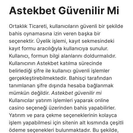
Astekbet Güvenilir Mi
Ortaklık Ticareti, kullanıcıların güvenli bir şekilde
bahis oynamasına izin veren başka bir
seçenektir. Üyelik işlemi, kayıt sekmesindeki
kayıt formu aracılığıyla kullanıcıya sunulur.
Kullanıcı, formun bilgi alanlarını doldurmalıdır.
Kullanıcının Astekbet katılma sürecinde
belirlediği şifre ile kullanıcı güvenli işlemler
gerçekleştirebilmektedir. Bahisçi tarafından
tanımlanan şifre dışında hesaba bağlanmak
mümkün değildir.
Astekbet güvenilir mi
Kullanıcılar yatırım işlemleri yaparak online
casino seçeneği üzerinden bahis yapabilirler.
Yatırım ve para çekme seçeneklerinin kolayca
işlem yapabilmesi için sitenin alt kısmında çeşitli
ödeme seçenekleri bulunmaktadır. Bu şekilde,