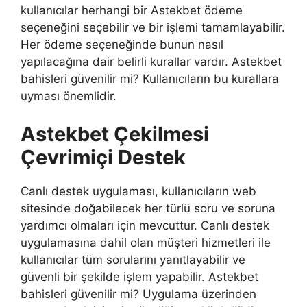
kullanıcılar herhangi bir Astekbet ödeme
seçeneğini seçebilir ve bir işlemi tamamlayabilir.
Her ödeme seçeneğinde bunun nasıl
yapılacağına dair belirli kurallar vardır. Astekbet
bahisleri güvenilir mi? Kullanıcıların bu kurallara
uyması önemlidir.
Astekbet Çekilmesi
Çevrimiçi Destek
Canlı destek uygulaması, kullanıcıların web
sitesinde doğabilecek her türlü soru ve soruna
yardımcı olmaları için mevcuttur. Canlı destek
uygulamasına dahil olan müşteri hizmetleri ile
kullanıcılar tüm sorularını yanıtlayabilir ve
güvenli bir şekilde işlem yapabilir. Astekbet
bahisleri güvenilir mi? Uygulama üzerinden