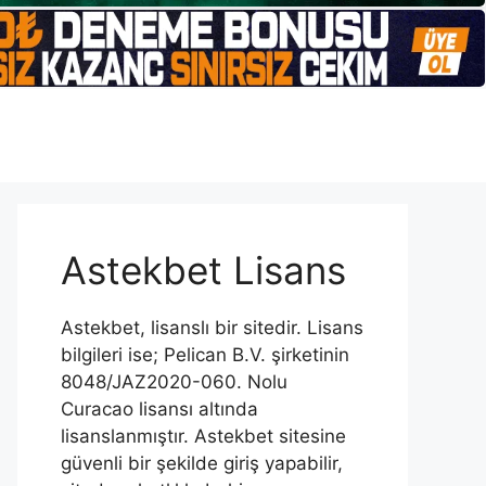
Astekbet Lisans
Astekbet, lisanslı bir sitedir. Lisans
bilgileri ise; Pelican B.V. şirketinin
8048/JAZ2020-060. Nolu
Curacao lisansı altında
lisanslanmıştır. Astekbet sitesine
güvenli bir şekilde giriş yapabilir,