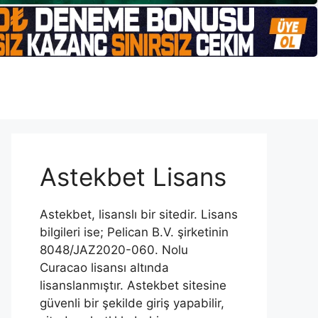
Astekbet Lisans
Astekbet, lisanslı bir sitedir. Lisans
bilgileri ise; Pelican B.V. şirketinin
8048/JAZ2020-060. Nolu
Curacao lisansı altında
lisanslanmıştır. Astekbet sitesine
güvenli bir şekilde giriş yapabilir,