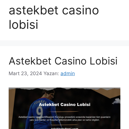
astekbet casino
lobisi
Astekbet Casino Lobisi
Mart 23, 2024
Yazarı:
admin