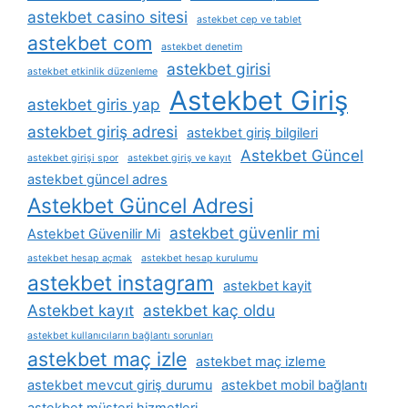
astekbet casino sitesi
astekbet cep ve tablet
astekbet com
astekbet denetim
astekbet girisi
astekbet etkinlik düzenleme
Astekbet Giriş
astekbet giris yap
astekbet giriş adresi
astekbet giriş bilgileri
Astekbet Güncel
astekbet girişi spor
astekbet giriş ve kayıt
astekbet güncel adres
Astekbet Güncel Adresi
astekbet güvenlir mi
Astekbet Güvenilir Mi
astekbet hesap açmak
astekbet hesap kurulumu
astekbet instagram
astekbet kayit
Astekbet kayıt
astekbet kaç oldu
astekbet kullanıcıların bağlantı sorunları
astekbet maç izle
astekbet maç izleme
astekbet mevcut giriş durumu
astekbet mobil bağlantı
astekbet müşteri hizmetleri