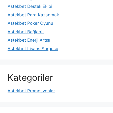
Astekbet Destek Ekibi
Astekbet Para Kazanmak
Astekbet Poker Oyunu
Astekbet Bağlantı
Astekbet Enerji Artışı
Astekbet Lisans Sorgusu
Kategoriler
Astekbet Promosyonlar