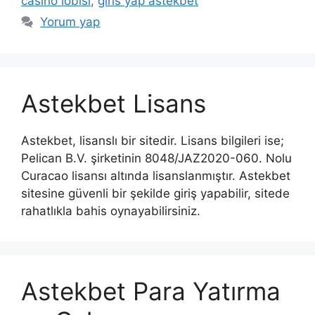
casino lobisi
,
giris yap astekbet
Yorum yap
Astekbet Lisans
Astekbet, lisanslı bir sitedir. Lisans bilgileri ise;
Pelican B.V. şirketinin 8048/JAZ2020-060. Nolu
Curacao lisansı altında lisanslanmıştır. Astekbet
sitesine güvenli bir şekilde giriş yapabilir, sitede
rahatlıkla bahis oynayabilirsiniz.
Astekbet Para Yatırma