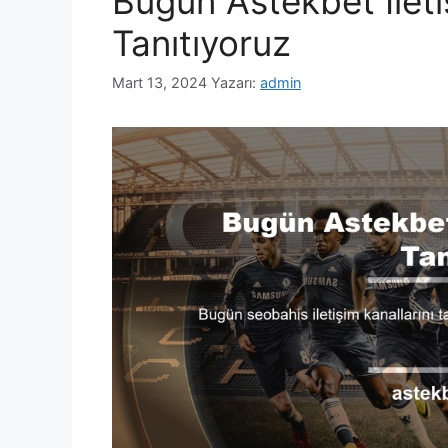
Bugün Astekbet İleti
Tanıtıyoruz
Mart 13, 2024
Yazarı:
admin