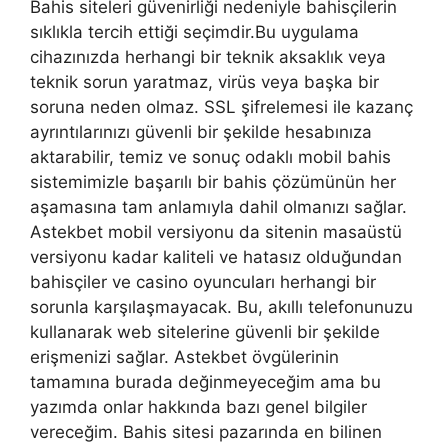
Bahis siteleri güvenirliği nedeniyle bahisçilerin
sıklıkla tercih ettiği seçimdir.Bu uygulama
cihazınızda herhangi bir teknik aksaklık veya
teknik sorun yaratmaz, virüs veya başka bir
soruna neden olmaz. SSL şifrelemesi ile kazanç
ayrıntılarınızı güvenli bir şekilde hesabınıza
aktarabilir, temiz ve sonuç odaklı mobil bahis
sistemimizle başarılı bir bahis çözümünün her
aşamasına tam anlamıyla dahil olmanızı sağlar.
Astekbet mobil versiyonu da sitenin masaüstü
versiyonu kadar kaliteli ve hatasız olduğundan
bahisçiler ve casino oyuncuları herhangi bir
sorunla karşılaşmayacak. Bu, akıllı telefonunuzu
kullanarak web sitelerine güvenli bir şekilde
erişmenizi sağlar. Astekbet övgülerinin
tamamına burada değinmeyeceğim ama bu
yazımda onlar hakkında bazı genel bilgiler
vereceğim. Bahis sitesi pazarında en bilinen