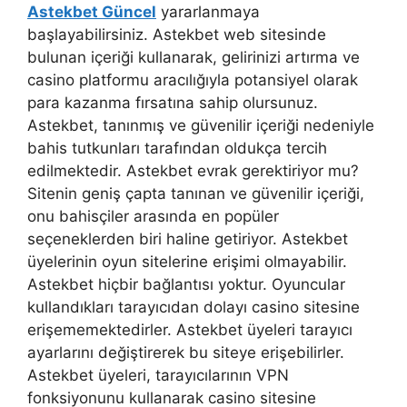
Astekbet Güncel
yararlanmaya
başlayabilirsiniz. Astekbet web sitesinde
bulunan içeriği kullanarak, gelirinizi artırma ve
casino platformu aracılığıyla potansiyel olarak
para kazanma fırsatına sahip olursunuz.
Astekbet, tanınmış ve güvenilir içeriği nedeniyle
bahis tutkunları tarafından oldukça tercih
edilmektedir. Astekbet evrak gerektiriyor mu?
Sitenin geniş çapta tanınan ve güvenilir içeriği,
onu bahisçiler arasında en popüler
seçeneklerden biri haline getiriyor. Astekbet
üyelerinin oyun sitelerine erişimi olmayabilir.
Astekbet hiçbir bağlantısı yoktur. Oyuncular
kullandıkları tarayıcıdan dolayı casino sitesine
erişememektedirler. Astekbet üyeleri tarayıcı
ayarlarını değiştirerek bu siteye erişebilirler.
Astekbet üyeleri, tarayıcılarının VPN
fonksiyonunu kullanarak casino sitesine