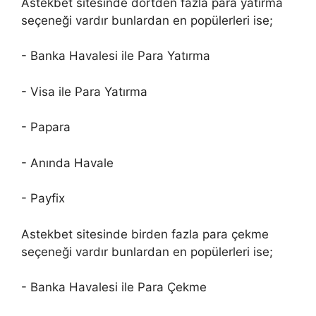
Astekbet sitesinde dörtden fazla para yatırma
seçeneği vardır bunlardan en popülerleri ise;
- Banka Havalesi ile Para Yatırma
- Visa ile Para Yatırma
- Papara
- Anında Havale
- Payfix
Astekbet sitesinde birden fazla para çekme
seçeneği vardır bunlardan en popülerleri ise;
- Banka Havalesi ile Para Çekme