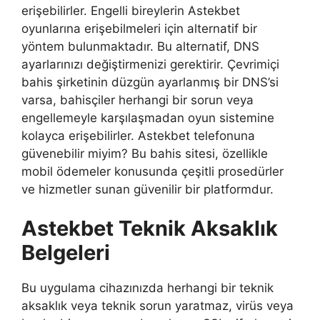
erişebilirler. Engelli bireylerin Astekbet
oyunlarına erişebilmeleri için alternatif bir
yöntem bulunmaktadır. Bu alternatif, DNS
ayarlarınızı değiştirmenizi gerektirir. Çevrimiçi
bahis şirketinin düzgün ayarlanmış bir DNS’si
varsa, bahisçiler herhangi bir sorun veya
engellemeyle karşılaşmadan oyun sistemine
kolayca erişebilirler. Astekbet telefonuna
güvenebilir miyim? Bu bahis sitesi, özellikle
mobil ödemeler konusunda çeşitli prosedürler
ve hizmetler sunan güvenilir bir platformdur.
Astekbet Teknik Aksaklık
Belgeleri
Bu uygulama cihazınızda herhangi bir teknik
aksaklık veya teknik sorun yaratmaz, virüs veya