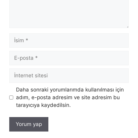
İsim
E-
posta
İnternet
sitesi
Daha sonraki yorumlarımda kullanılması için
adım, e-posta adresim ve site adresim bu
tarayıcıya kaydedilsin.