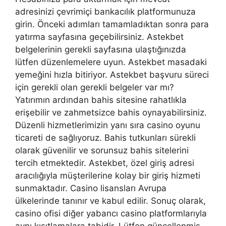
adresinizi çevrimiçi bankacılık platformunuza
girin. Önceki adımları tamamladıktan sonra para
yatırma sayfasına geçebilirsiniz. Astekbet
belgelerinin gerekli sayfasına ulaştığınızda
lütfen düzenlemelere uyun. Astekbet masadaki
yemeğini hızla bitiriyor. Astekbet başvuru süreci
için gerekli olan gerekli belgeler var mı?
Yatırımın ardından bahis sitesine rahatlıkla
erişebilir ve zahmetsizce bahis oynayabilirsiniz.
Düzenli hizmetlerimizin yanı sıra casino oyunu
ticareti de sağlıyoruz. Bahis tutkunları sürekli
olarak güvenilir ve sorunsuz bahis sitelerini
tercih etmektedir. Astekbet, özel giriş adresi
aracılığıyla müşterilerine kolay bir giriş hizmeti
sunmaktadır. Casino lisansları Avrupa
ülkelerinde tanınır ve kabul edilir. Sonuç olarak,
casino ofisi diğer yabancı casino platformlarıyla