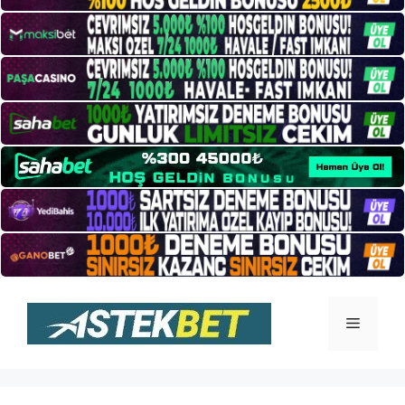
İçeriğe
atla
Menü