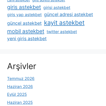
canli astekbet
giris adresi astekbet
giris astekbet
girisi astekbet
güncel adresi astekbet
giris yap astekbet
kayit astekbet
güncel astekbet
mobil astekbet
twitter astekbet
yeni giris astekbet
Arşivler
Temmuz 2026
Haziran 2026
Eylül 2025
Haziran 2025