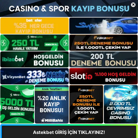
×
Astekbet GİRİŞ İÇİN TIKLAYINIZ!