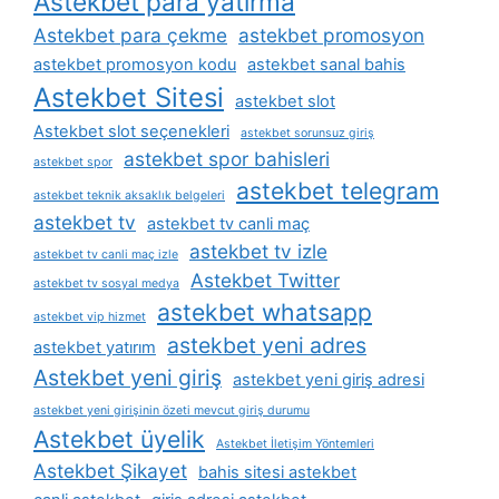
Astekbet para yatırma
Astekbet para çekme
astekbet promosyon
astekbet promosyon kodu
astekbet sanal bahis
Astekbet Sitesi
astekbet slot
Astekbet slot seçenekleri
astekbet sorunsuz giriş
astekbet spor bahisleri
astekbet spor
astekbet telegram
astekbet teknik aksaklık belgeleri
astekbet tv
astekbet tv canli maç
astekbet tv izle
astekbet tv canli maç izle
Astekbet Twitter
astekbet tv sosyal medya
astekbet whatsapp
astekbet vip hizmet
astekbet yeni adres
astekbet yatırım
Astekbet yeni giriş
astekbet yeni giriş adresi
astekbet yeni girişinin özeti mevcut giriş durumu
Astekbet üyelik
Astekbet İletişim Yöntemleri
Astekbet Şikayet
bahis sitesi astekbet