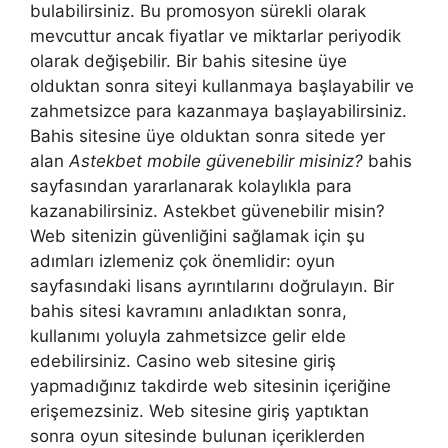
bulabilirsiniz. Bu promosyon sürekli olarak
mevcuttur ancak fiyatlar ve miktarlar periyodik
olarak değişebilir. Bir bahis sitesine üye
olduktan sonra siteyi kullanmaya başlayabilir ve
zahmetsizce para kazanmaya başlayabilirsiniz.
Bahis sitesine üye olduktan sonra sitede yer
alan
Astekbet mobile güvenebilir misiniz?
bahis
sayfasından yararlanarak kolaylıkla para
kazanabilirsiniz. Astekbet güvenebilir misin?
Web sitenizin güvenliğini sağlamak için şu
adımları izlemeniz çok önemlidir: oyun
sayfasındaki lisans ayrıntılarını doğrulayın. Bir
bahis sitesi kavramını anladıktan sonra,
kullanımı yoluyla zahmetsizce gelir elde
edebilirsiniz. Casino web sitesine giriş
yapmadığınız takdirde web sitesinin içeriğine
erişemezsiniz. Web sitesine giriş yaptıktan
sonra oyun sitesinde bulunan içeriklerden