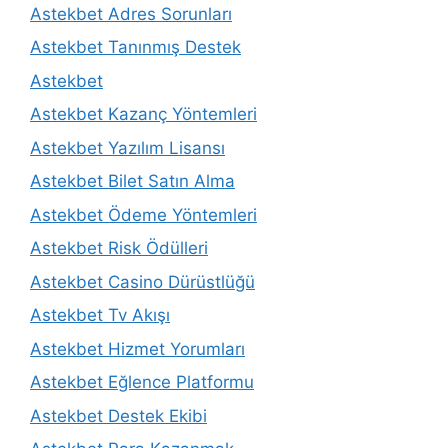
Astekbet Adres Sorunları
Astekbet Tanınmış Destek
Astekbet
Astekbet Kazanç Yöntemleri
Astekbet Yazılım Lisansı
Astekbet Bilet Satın Alma
Astekbet Ödeme Yöntemleri
Astekbet Risk Ödülleri
Astekbet Casino Dürüstlüğü
Astekbet Tv Akışı
Astekbet Hizmet Yorumları
Astekbet Eğlence Platformu
Astekbet Destek Ekibi