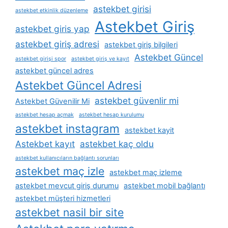
astekbet girisi
astekbet etkinlik düzenleme
Astekbet Giriş
astekbet giris yap
astekbet giriş adresi
astekbet giriş bilgileri
Astekbet Güncel
astekbet girişi spor
astekbet giriş ve kayıt
astekbet güncel adres
Astekbet Güncel Adresi
astekbet güvenlir mi
Astekbet Güvenilir Mi
astekbet hesap açmak
astekbet hesap kurulumu
astekbet instagram
astekbet kayit
Astekbet kayıt
astekbet kaç oldu
astekbet kullanıcıların bağlantı sorunları
astekbet maç izle
astekbet maç izleme
astekbet mevcut giriş durumu
astekbet mobil bağlantı
astekbet müşteri hizmetleri
astekbet nasil bir site