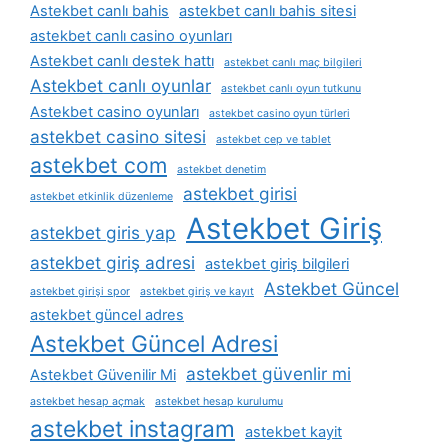
Astekbet canlı bahis
astekbet canlı bahis sitesi
astekbet canlı casino oyunları
Astekbet canlı destek hattı
astekbet canlı maç bilgileri
Astekbet canlı oyunlar
astekbet canlı oyun tutkunu
Astekbet casino oyunları
astekbet casino oyun türleri
astekbet casino sitesi
astekbet cep ve tablet
astekbet com
astekbet denetim
astekbet girisi
astekbet etkinlik düzenleme
Astekbet Giriş
astekbet giris yap
astekbet giriş adresi
astekbet giriş bilgileri
Astekbet Güncel
astekbet girişi spor
astekbet giriş ve kayıt
astekbet güncel adres
Astekbet Güncel Adresi
astekbet güvenlir mi
Astekbet Güvenilir Mi
astekbet hesap açmak
astekbet hesap kurulumu
astekbet instagram
astekbet kayit