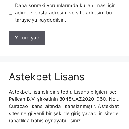
Daha sonraki yorumlarımda kullanılması için
adım, e-posta adresim ve site adresim bu
tarayıcıya kaydedilsin.
Astekbet Lisans
Astekbet, lisanslı bir sitedir. Lisans bilgileri ise;
Pelican B.V. şirketinin 8048/JAZ2020-060. Nolu
Curacao lisansı altında lisanslanmıştır. Astekbet
sitesine güvenli bir şekilde giriş yapabilir, sitede
rahatlıkla bahis oynayabilirsiniz.