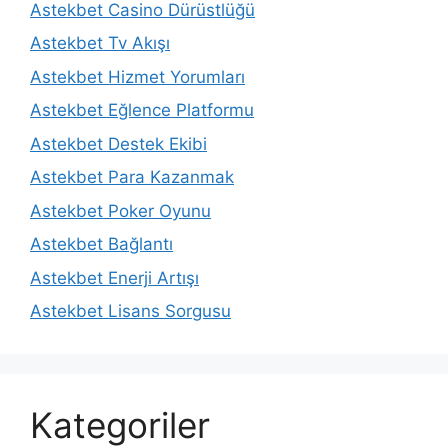
Astekbet Casino Dürüstlüğü
Astekbet Tv Akışı
Astekbet Hizmet Yorumları
Astekbet Eğlence Platformu
Astekbet Destek Ekibi
Astekbet Para Kazanmak
Astekbet Poker Oyunu
Astekbet Bağlantı
Astekbet Enerji Artışı
Astekbet Lisans Sorgusu
Kategoriler