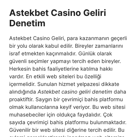
Astekbet Casino Geliri
Denetim
Astekbet Casino Geliri, para kazanmanın geçerli
bir yolu olarak kabul edilir. Bireyler zamanlarını
israf etmekten kaçınmalıdır. Günlük olarak
güvenli seçimler yapmayı tercih eden bireyler.
Herkesin bahis faaliyetlerine katılma hakkı
vardır. En etkili web siteleri bu özelliği
içermelidir. Sunulan hizmet yelpazesi dikkate
alındığında
Astekbet casino geliri denetim
daha
proaktiftir. Saygın bir çevrimiçi bahis platformu
olmak kullanıcılarına keyif veriyor. Bu web sitesi
muhasebeciler için oldukça faydalıdır. Çok
sayıda çevrimiçi bahis platformu bulunmaktadır.
Güvenilir bir web sitesi diğerine tercih edilir. Bu