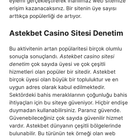
eylemi gerçekleştirerek inanılmaz web sitemize
erişim kazanacaksınız. Bir sitenin üye sayısı
arttıkça popülerliği de artıyor.
Astekbet Casino Sitesi Denetim
Bu aktivitenin artan popülaritesi birçok olumlu
sonuçla sonuçlandı.
Astekbet casino sitesi
denetim
çok sayıda üyesi ve çok çeşitli
hizmetleri olan popüler bir sitedir. Astekbet
birçok üyesi olan büyük bir topluluktur ve en
uygun adres olarak kabul edilmektedir.
Sektördeki bahis meraklılarının çoğunluğu bahis
ihtiyaçları için bu siteye güveniyor. Hiçbir endişe
duymadan kullanabilirsiniz. Paranız güvende.
Güvenebileceğiniz çok sayıda güvenilir hizmet
vardır. Astekbet dünyanın çeşitli bölgelerinde
bulunabilir. Bu türünün tek örneği olan web