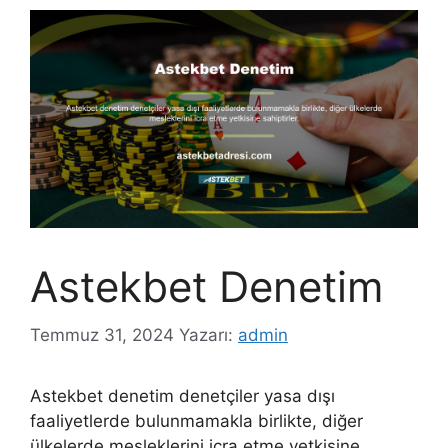
Astekbet Denetim
Temmuz 31, 2024
Yazarı:
admin
Astekbet denetim denetçiler yasa dışı
faaliyetlerde bulunmamakla birlikte, diğer
ülkelerde mesleklerini icra etme yetkisine