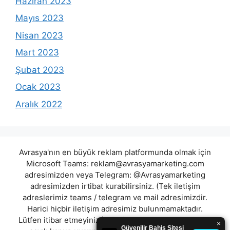
Haziran 2023
Mayıs 2023
Nisan 2023
Mart 2023
Şubat 2023
Ocak 2023
Aralık 2022
Avrasya'nın en büyük reklam platformunda olmak için
Microsoft Teams:
reklam@avrasyamarketing.com
adresimizden veya Telegram: @Avrasyamarketing
adresimizden irtibat kurabilirsiniz. (Tek iletişim
adreslerimiz teams / telegram ve mail adresimizdir.
Harici hiçbir iletişim adresimiz bulunmamaktadır.
Lütfen itibar etmeyiniz.) Türkiye yasalarına göre 7258