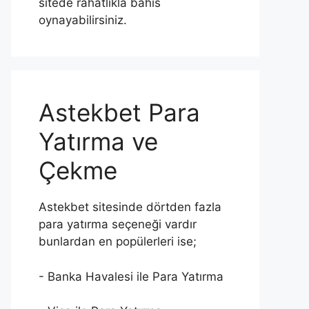
sitede rahatlıkla bahis
oynayabilirsiniz.
Astekbet Para
Yatırma ve
Çekme
Astekbet sitesinde dörtden fazla
para yatırma seçeneği vardır
bunlardan en popülerleri ise;
- Banka Havalesi ile Para Yatırma