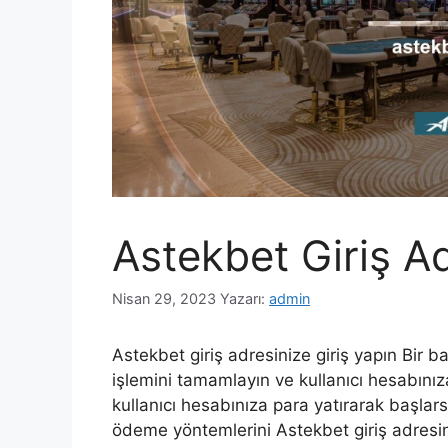
Astekbet Giriş A
Nisan 29, 2023
Yazarı:
admin
Astekbet giriş adresinize giriş yapın Bir 
işlemini tamamlayın ve kullanıcı hesabınız
kullanıcı hesabınıza para yatırarak başlars
ödeme yöntemlerini Astekbet giriş adresin