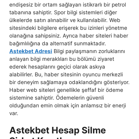
endişesiz bir ortam sağlayan istikrarlı bir petrol
tabanına sahiptir. Spor bilgi sistemleri diğer
ülkelerde satın alınabilir ve kullanılabilir. Web
sitesindeki bilgilere erişerek bu izinleri yönetme
olanağına sahipsiniz. Ayrıca haber siteleri haber
bağımlılığına da alternatif sunmaktadır.
Astekbet Adresi
Bilgi paylaşmanın zorluklarını
anlayan bilgi meraklıları bu bölümü ziyaret
ederek hesaplarını geçici olarak askıya
alabilirler. Bu, haber sitesinin oyuncu merkezli
bir deneyim sağlamaya odaklandığını gösteriyor.
Haber web siteleri genellikle şeffaf bir ödeme
sistemine sahiptir. Ödemelerin güvenli
olduğundan emin olmak için anlamsız bir enerji
var.
Astekbet Hesap Silme