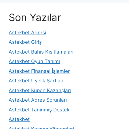
Son Yazılar
Astekbet Adresi
Astekbet Giriş
Astekbet Bahis Kısıtlamaları
Astekbet Oyun Tanımı
Astekbet Finansal İşlemler
Astekbet Üyelik Şartları
Astekbet Kupon Kazançları
Astekbet Adres Sorunları
Astekbet Tanınmış Destek
Astekbet
Astekbet Kazanç Yöntemleri