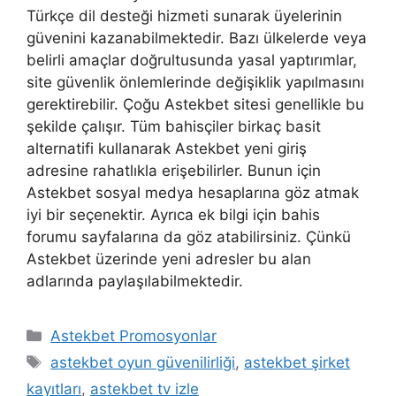
Türkçe dil desteği hizmeti sunarak üyelerinin
güvenini kazanabilmektedir. Bazı ülkelerde veya
belirli amaçlar doğrultusunda yasal yaptırımlar,
site güvenlik önlemlerinde değişiklik yapılmasını
gerektirebilir. Çoğu Astekbet sitesi genellikle bu
şekilde çalışır. Tüm bahisçiler birkaç basit
alternatifi kullanarak Astekbet yeni giriş
adresine rahatlıkla erişebilirler. Bunun için
Astekbet sosyal medya hesaplarına göz atmak
iyi bir seçenektir. Ayrıca ek bilgi için bahis
forumu sayfalarına da göz atabilirsiniz. Çünkü
Astekbet üzerinde yeni adresler bu alan
adlarında paylaşılabilmektedir.
Kategoriler
Astekbet Promosyonlar
Etiketler
astekbet oyun güvenilirliği
,
astekbet şirket
kayıtları
,
astekbet tv izle