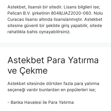
Astekbet, lisanslı bir sitedir. Lisans bilgileri ise;
Pelican B.V. şirketinin 8048/JAZ2020-060. Nolu
Curacao lisansı altında lisanslanmıştır. Astekbet
sitesine güvenli bir şekilde giriş yapabilir, sitede
rahatlıkla bahis oynayabilirsiniz.
Astekbet Para Yatırma
ve Çekme
Astekbet sitesinde dörtden fazla para yatırma
seçeneği vardır bunlardan en popülerleri ise;
- Banka Havalesi ile Para Yatırma