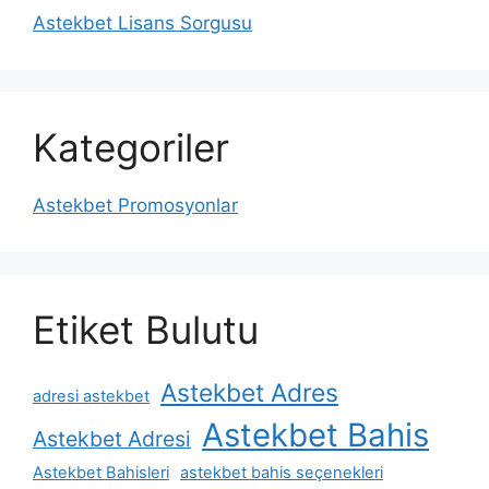
Astekbet Lisans Sorgusu
Kategoriler
Astekbet Promosyonlar
Etiket Bulutu
Astekbet Adres
adresi astekbet
Astekbet Bahis
Astekbet Adresi
Astekbet Bahisleri
astekbet bahis seçenekleri