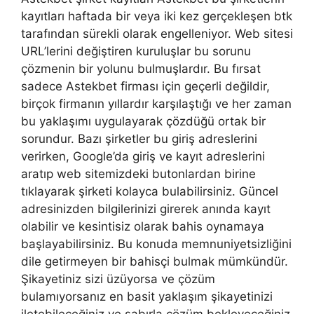
kayıtları haftada bir veya iki kez gerçekleşen btk
tarafından sürekli olarak engelleniyor. Web sitesi
URL’lerini değiştiren kuruluşlar bu sorunu
çözmenin bir yolunu bulmuşlardır. Bu fırsat
sadece Astekbet firması için geçerli değildir,
birçok firmanın yıllardır karşılaştığı ve her zaman
bu yaklaşımı uygulayarak çözdüğü ortak bir
sorundur. Bazı şirketler bu giriş adreslerini
verirken, Google’da giriş ve kayıt adreslerini
aratıp web sitemizdeki butonlardan birine
tıklayarak şirketi kolayca bulabilirsiniz. Güncel
adresinizden bilgilerinizi girerek anında kayıt
olabilir ve kesintisiz olarak bahis oynamaya
başlayabilirsiniz. Bu konuda memnuniyetsizliğini
dile getirmeyen bir bahisçi bulmak mümkündür.
Şikayetiniz sizi üzüyorsa ve çözüm
bulamıyorsanız en basit yaklaşım şikayetinizi