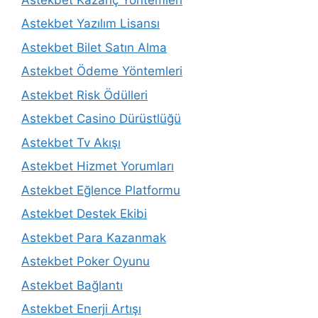
Astekbet Yazılım Lisansı
Astekbet Bilet Satın Alma
Astekbet Ödeme Yöntemleri
Astekbet Risk Ödülleri
Astekbet Casino Dürüstlüğü
Astekbet Tv Akışı
Astekbet Hizmet Yorumları
Astekbet Eğlence Platformu
Astekbet Destek Ekibi
Astekbet Para Kazanmak
Astekbet Poker Oyunu
Astekbet Bağlantı
Astekbet Enerji Artışı