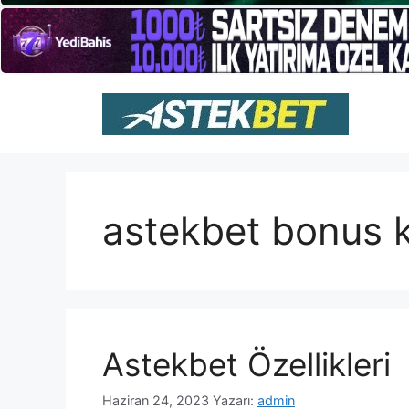
İçeriğe
atla
astekbet bonus k
Astekbet Özellikleri
Haziran 24, 2023
Yazarı:
admin