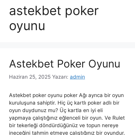
astekbet poker
oyunu
Astekbet Poker Oyunu
Haziran 25, 2025
Yazarı:
admin
Astekbet poker oyunu poker Ağı ayrıca bir oyun
kuruluşuna sahiptir. Hiç üç kartlı poker adlı bir
oyun duydunuz mu? Üç kartla en iyi eli
yapmaya çalıştığınız eğlenceli bir oyun. Ve Rulet
bir tekerleği döndürdüğünüz ve topun nereye
ineceğini tahmin etmeye çalıştığınız bir oyundur.