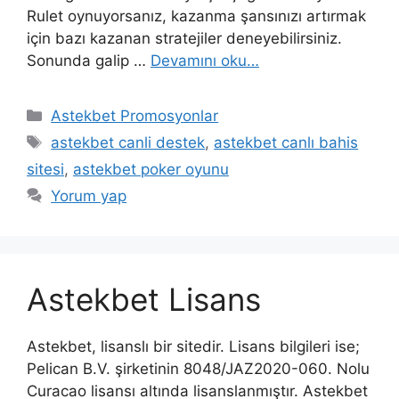
Rulet oynuyorsanız, kazanma şansınızı artırmak
için bazı kazanan stratejiler deneyebilirsiniz.
Sonunda galip …
Devamını oku…
Kategoriler
Astekbet Promosyonlar
Etiketler
astekbet canli destek
,
astekbet canlı bahis
sitesi
,
astekbet poker oyunu
Yorum yap
Astekbet Lisans
Astekbet, lisanslı bir sitedir. Lisans bilgileri ise;
Pelican B.V. şirketinin 8048/JAZ2020-060. Nolu
Curacao lisansı altında lisanslanmıştır. Astekbet