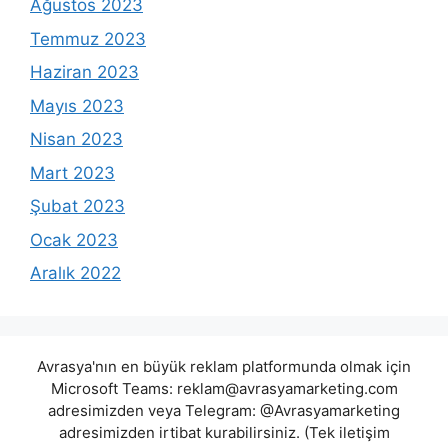
Ağustos 2023
Temmuz 2023
Haziran 2023
Mayıs 2023
Nisan 2023
Mart 2023
Şubat 2023
Ocak 2023
Aralık 2022
Avrasya'nın en büyük reklam platformunda olmak için
Microsoft Teams:
reklam@avrasyamarketing.com
adresimizden veya Telegram: @Avrasyamarketing
adresimizden irtibat kurabilirsiniz. (Tek iletişim