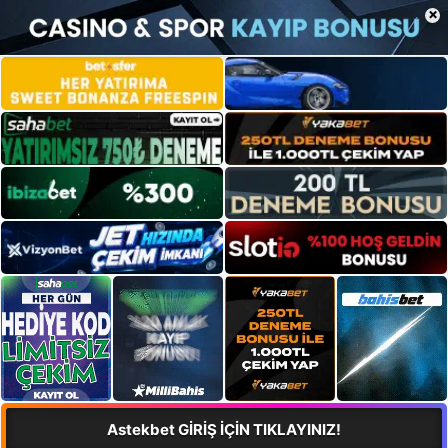
×
Astekbet GİRİŞ İÇİN TIKLAYINIZ!