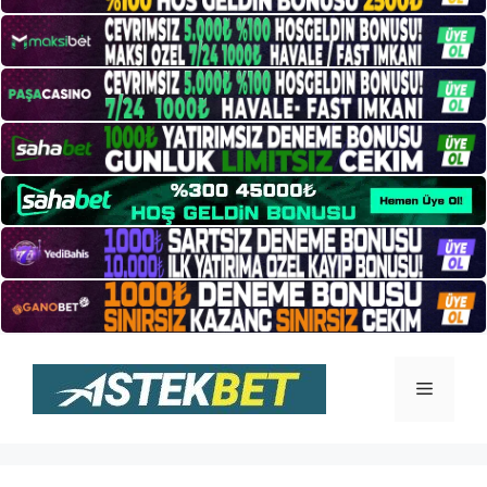
İçeriğe
atla
Menü