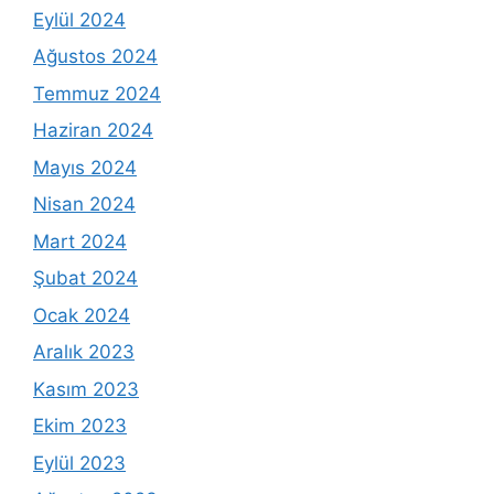
Eylül 2024
Ağustos 2024
Temmuz 2024
Haziran 2024
Mayıs 2024
Nisan 2024
Mart 2024
Şubat 2024
Ocak 2024
Aralık 2023
Kasım 2023
Ekim 2023
Eylül 2023